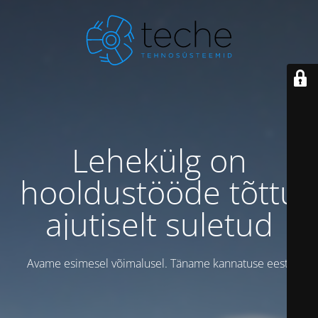
Lehekülg on
hooldustööde tõttu
ajutiselt suletud
Avame esimesel võimalusel. Täname kannatuse eest!